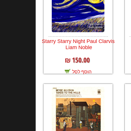
.........................................
.
Starry Starry Night Paul Clarvis
Liam Noble
150.00
₪
הוסף לסל