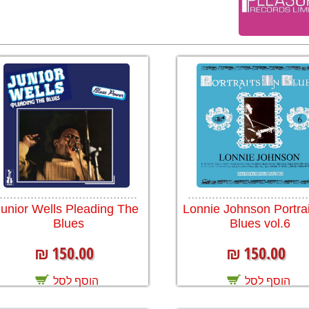
........................................
...................................
Junior Wells Pleading The
Lonnie Johnson Portrai
Blues
Blues vol.6
150.00
150.00
₪
₪
הוסף לסל
הוסף לסל