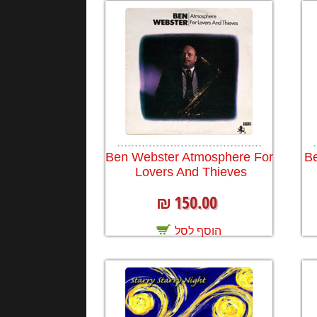
.........................................
.
Ben Webster Atmosphere For
Be
Lovers And Thieves
150.00
₪
הוסף לסל