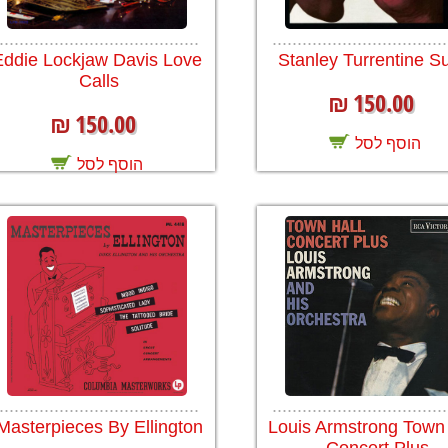
........................................
...................................
Eddie Lockjaw Davis Love
Stanley Turrentine S
Calls
150.00
₪
150.00
₪
הוסף לסל
הוסף לסל
........................................
...................................
Masterpieces By Ellington
Louis Armstrong Town 