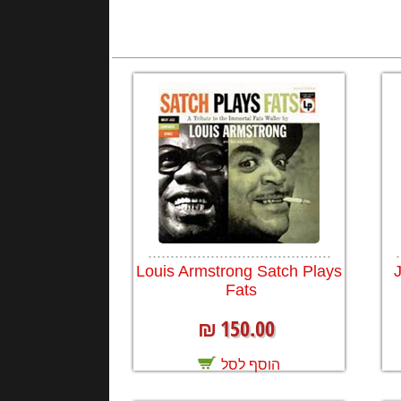
.........................................
.
Louis Armstrong Satch Plays
Fats
150.00
₪
הוסף לסל