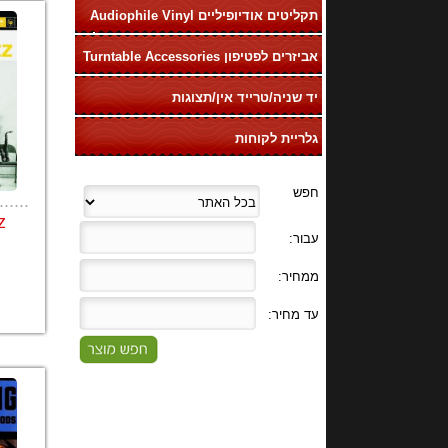
תקליטים אודיופיליים Audiophile Vinyl
LP
אביזרים לפטיפון Turntable Accessories
יד שניה/טרייד אין/תצוגות
גלריית לקוחות
......
z