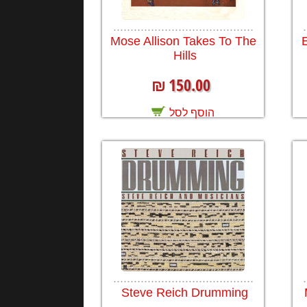
.........................................
.
Mose Allison Takes To The
Hills
150.00
₪
הוסף לסל
.........................................
.
Steve Reich Drumming