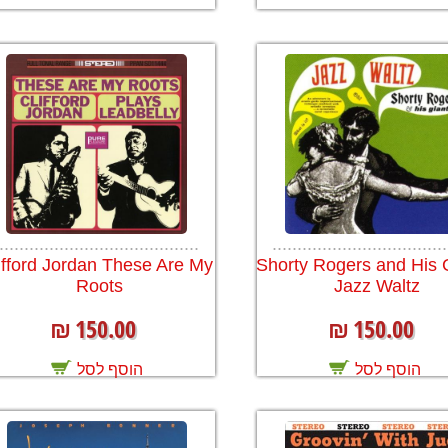
........................................
...................................
ifford Jordan These Are My
Shorty Rogers and His 
Roots
Jazz Waltz
150.00
150.00
₪
₪
הוסף לסל
הוסף לסל