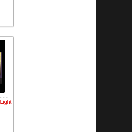
......
Light