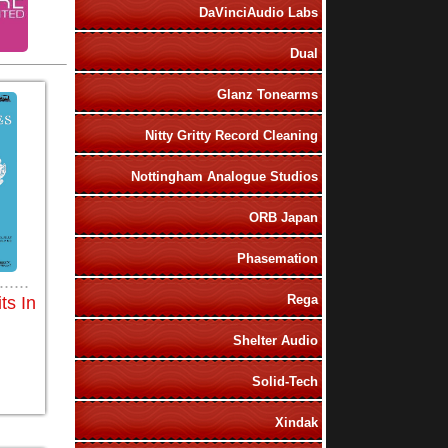
DaVinciAudio Labs
Dual
Glanz Tonearms
Nitty Gritty Record Cleaning
Nottingham Analogue Studios
ORB Japan
Phasemation
......
Rega
ts In
Shelter Audio
Solid-Tech
Xindak