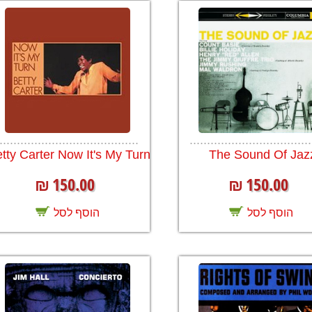
........................................
...................................
tty Carter Now It's My Turn
The Sound Of Jaz
150.00
150.00
₪
₪
הוסף לסל
הוסף לסל