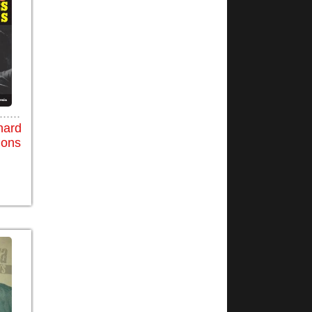
......
hard
ons