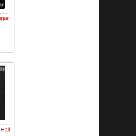
......
ugar
......
Hall