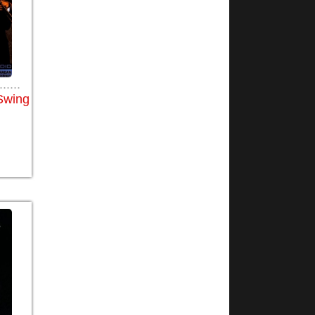
......
Swing