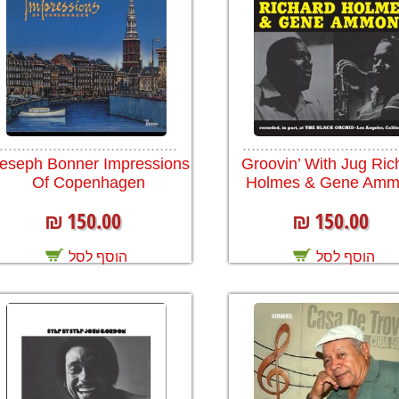
........................................
...................................
eseph Bonner Impressions
Groovin’ With Jug Ric
Of Copenhagen
Holmes & Gene Amm
150.00
150.00
₪
₪
הוסף לסל
הוסף לסל