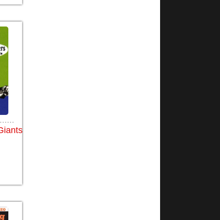
......
Giants