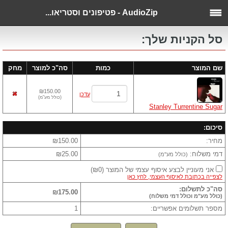
AudioZip - פטיפונים וסטריאו...
סל הקניות שלך:
שם המוצר
כמות
סה"כ למוצר
מחק
₪150.00
עדכן
(
כולל מע"מ
)
Stanley Turrentine Sugar
סיכום:
מחיר:
₪150.00
דמי משלוח:
₪25.00
(כולל מע"מ)
אני מעוניין לבצע איסוף עצמי של המוצר
(
₪0
)
לצפייה בכתובת לאיסוף העצמי, לחץ כאן
סה"כ לתשלום:
₪175.00
(כולל מע"מ וכולל דמי משלוח)
מספר תשלומים אפשריים:
1