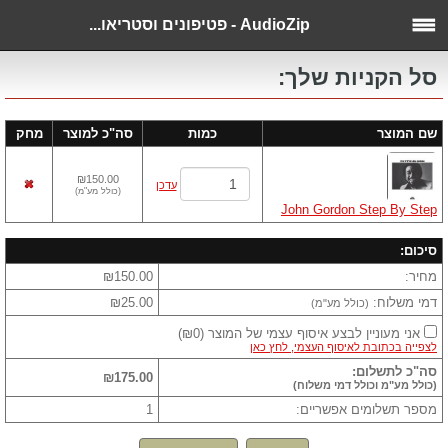
AudioZip - פטיפונים וסטריאו...
סל הקניות שלך:
שם המוצר
כמות
סה"כ למוצר
מחק
₪150.00
עדכן
(
כולל מע"מ
)
John Gordon Step By Step
סיכום:
מחיר:
₪150.00
דמי משלוח:
₪25.00
(כולל מע"מ)
אני מעוניין לבצע איסוף עצמי של המוצר
(
₪0
)
לצפייה בכתובת לאיסוף העצמי, לחץ כאן
סה"כ לתשלום:
₪175.00
(כולל מע"מ וכולל דמי משלוח)
מספר תשלומים אפשריים:
1