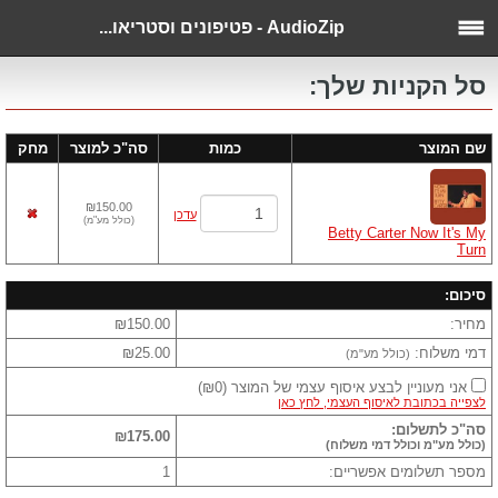
AudioZip - פטיפונים וסטריאו...
סל הקניות שלך:
שם המוצר
כמות
סה"כ למוצר
מחק
₪150.00
עדכן
(
כולל מע"מ
)
Betty Carter Now It's My
Turn
סיכום:
מחיר:
₪150.00
דמי משלוח:
₪25.00
(כולל מע"מ)
אני מעוניין לבצע איסוף עצמי של המוצר
(
₪0
)
לצפייה בכתובת לאיסוף העצמי, לחץ כאן
סה"כ לתשלום:
₪175.00
(כולל מע"מ וכולל דמי משלוח)
מספר תשלומים אפשריים:
1