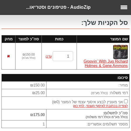
AudioZip - פטיפונים וסטריאו...
סל הקניות שלך:
שם המוצר
כמות
סה"כ למוצר
מחק
₪150.00
עדכן
(
כולל מע"מ
)
Groovin’ With Jug Richard
Holmes & Gene Ammons
סיכום:
מחיר:
₪150.00
דמי משלוח:
₪25.00
(כולל מע"מ)
אני מעוניין לבצע איסוף עצמי של המוצר
(
₪0
)
לצפייה בכתובת לאיסוף העצמי, לחץ כאן
סה"כ לתשלום:
₪175.00
(כולל מע"מ וכולל דמי משלוח)
מספר תשלומים אפשריים:
1