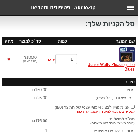
AudioZip - פטיפונים וסטריאו...
סל הקניות שלך:
שם המוצר
כמות
סה"כ למוצר
מחק
₪150.00
עדכן
(
כולל מע"מ
)
Junior Wells Pleading The
Blues
סיכום:
מחיר:
₪150.00
דמי משלוח:
₪25.00
(כולל מע"מ)
אני מעוניין לבצע איסוף עצמי של המוצר
(
₪0
)
לצפייה בכתובת לאיסוף העצמי, לחץ כאן
סה"כ לתשלום:
₪175.00
(כולל מע"מ וכולל דמי משלוח)
מספר תשלומים אפשריים:
1