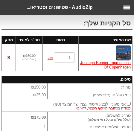
AudioZip - פטיפונים וסטריאו...
סל הקניות שלך:
שם המוצר
כמות
סה"כ למוצר
מחק
₪150.00
עדכן
(
כולל מע"מ
)
Joeseph Bonner Impressions
Of Copenhagen
סיכום:
מחיר:
₪150.00
דמי משלוח:
₪25.00
(כולל מע"מ)
אני מעוניין לבצע איסוף עצמי של המוצר
(
₪0
)
לצפייה בכתובת לאיסוף העצמי, לחץ כאן
סה"כ לתשלום:
₪175.00
(כולל מע"מ וכולל דמי משלוח)
מספר תשלומים אפשריים:
1