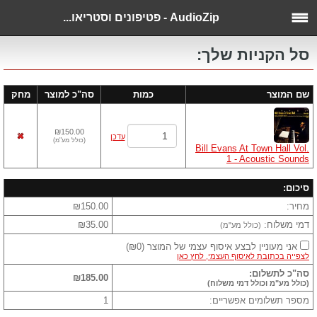
AudioZip - פטיפונים וסטריאו...
סל הקניות שלך:
שם המוצר
כמות
סה"כ למוצר
מחק
₪150.00
עדכן
(
כולל מע"מ
)
Bill Evans At Town Hall Vol.
1 - Acoustic Sounds
סיכום:
מחיר:
₪150.00
דמי משלוח:
₪35.00
(כולל מע"מ)
אני מעוניין לבצע איסוף עצמי של המוצר
(
₪0
)
לצפייה בכתובת לאיסוף העצמי, לחץ כאן
סה"כ לתשלום:
₪185.00
(כולל מע"מ וכולל דמי משלוח)
מספר תשלומים אפשריים:
1