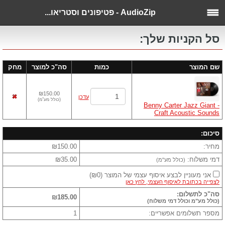
AudioZip - פטיפונים וסטריאו...
סל הקניות שלך:
שם המוצר
כמות
סה"כ למוצר
מחק
₪150.00
עדכן
(
כולל מע"מ
)
Benny Carter Jazz Giant -
Craft Acoustic Sounds
סיכום:
מחיר:
₪150.00
דמי משלוח:
₪35.00
(כולל מע"מ)
אני מעוניין לבצע איסוף עצמי של המוצר
(
₪0
)
לצפייה בכתובת לאיסוף העצמי, לחץ כאן
סה"כ לתשלום:
₪185.00
(כולל מע"מ וכולל דמי משלוח)
מספר תשלומים אפשריים:
1