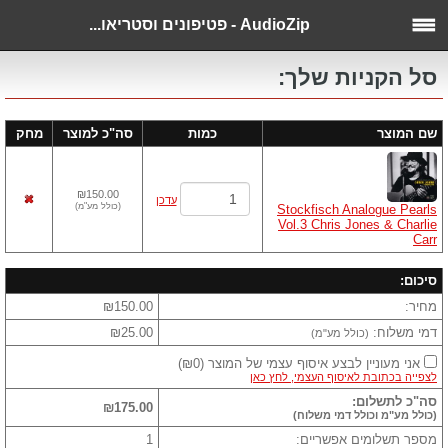
AudioZip - פטיפונים וסטריאו...
סל הקניות שלך:
שם המוצר
כמות
סה"כ למוצר
מחק
₪150.00
עדכן
(
כולל מע"מ
)
Stockfisch Analogue Pearls
Vol.3 Chris Jones & Charlie
Carr
סיכום:
מחיר:
₪150.00
דמי משלוח:
₪25.00
(כולל מע"מ)
אני מעוניין לבצע איסוף עצמי של המוצר
(
₪0
)
לצפייה בכתובת לאיסוף העצמי, לחץ כאן
סה"כ לתשלום:
₪175.00
(כולל מע"מ וכולל דמי משלוח)
מספר תשלומים אפשריים:
1