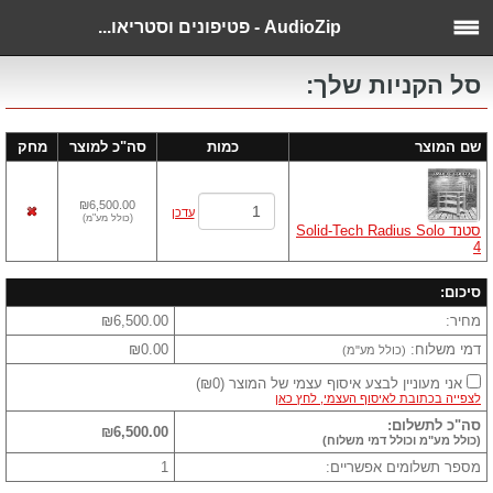
AudioZip - פטיפונים וסטריאו...
סל הקניות שלך:
שם המוצר
כמות
סה"כ למוצר
מחק
₪6,500.00
עדכן
(
כולל מע"מ
)
סטנד Solid-Tech Radius Solo
4
סיכום:
מחיר:
₪6,500.00
דמי משלוח:
₪0.00
(כולל מע"מ)
אני מעוניין לבצע איסוף עצמי של המוצר
(
₪0
)
לצפייה בכתובת לאיסוף העצמי, לחץ כאן
סה"כ לתשלום:
₪6,500.00
(כולל מע"מ וכולל דמי משלוח)
מספר תשלומים אפשריים:
1