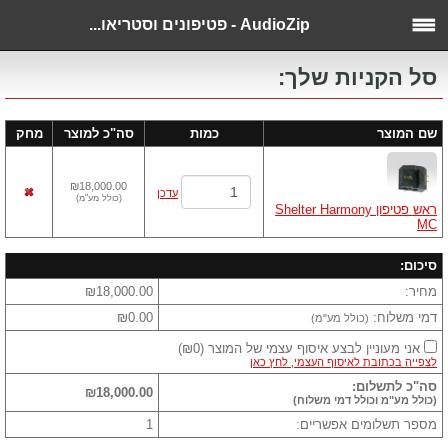
AudioZip - פטיפונים וסטריאו...
סל הקניות שלך:
שם המוצר
כמות
סה"כ למוצר
מחק
₪18,000.00
עדכן
(
כולל מע"מ
)
ראש פטיפון Shelter Harmony
MC
סיכום:
מחיר:
₪18,000.00
דמי משלוח:
₪0.00
(כולל מע"מ)
אני מעוניין לבצע איסוף עצמי של המוצר
(
₪0
)
לצפייה בכתובת לאיסוף העצמי, לחץ כאן
סה"כ לתשלום:
₪18,000.00
(כולל מע"מ וכולל דמי משלוח)
מספר תשלומים אפשריים:
1