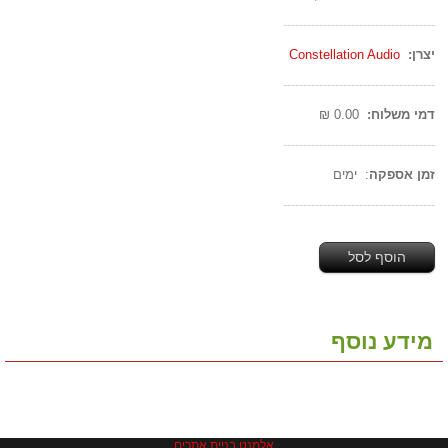
--------------------------------------
יצרן:
Constellation Audio
--------------------------------------
דמי משלוח:
0.00 ₪
--------------------------------------
זמן אספקה
: ימים
--------------------------------------
הוסף לסל
מידע נוסף
אלמנט בניית אתרים