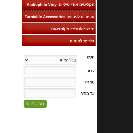
תקליטים אודיופיליים Audiophile Vinyl
LP
אביזרים לפטיפון Turntable Accessories
יד שניה/טרייד אין/תצוגות
גלריית לקוחות