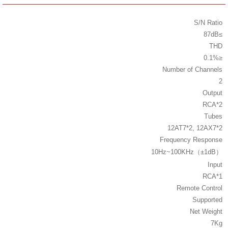
S/N Ratio
≥87dB
THD
≤0.1%
Number of Channels
2
Output
RCA*2
Tubes
12AT7*2, 12AX7*2
Frequency Response
10Hz~100KHz（±1dB）
Input
RCA*1
Remote Control
Supported
Net Weight
7Kg