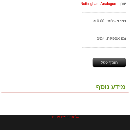
יצרן:
Nottingham Analogue
--------------------------------------
דמי משלוח:
0.00 ₪
--------------------------------------
זמן אספקה
: ימים
--------------------------------------
הוסף לסל
מידע נוסף
אלמנט בניית אתרים