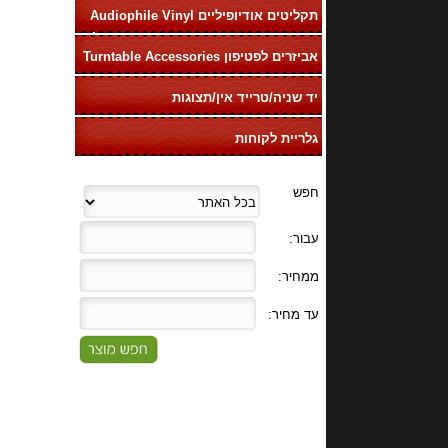
תקליטים אודיופיליים Audiophile Vinyl
LP
אביזרים לפטיפון Turntable Accessories
יד שניה/טרייד אין/תצוגות
גלריית לקוחות