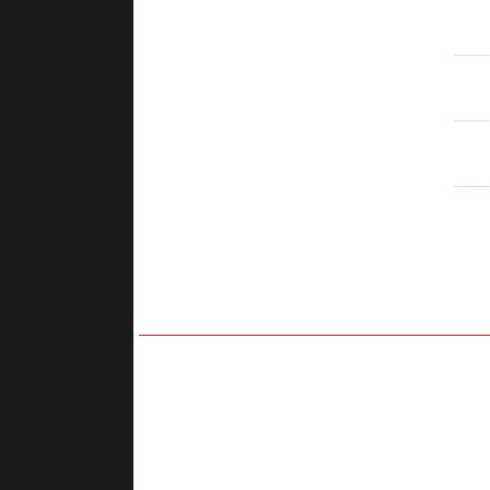
--------
--------
--------