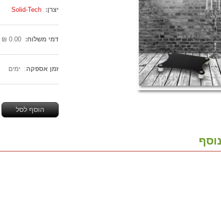
יצרן:
Solid-Tech
------------------------------
דמי משלוח:
0.00 ₪
------------------------------
זמן אספקה
: ימים
------------------------------
הוסף לסל
וסף