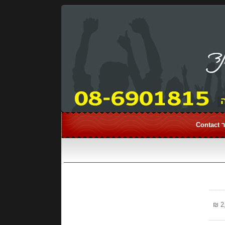
Con
--------
--------