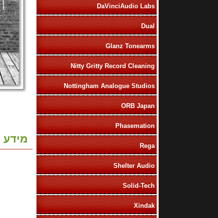
DaVinciAudio Labs
Dual
Glanz Tonearms
Nitty Gritty Record Cleaning
Nottingham Analogue Studios
ORB Japan
Phasemation
מידע נ
Rega
Shelter Audio
Solid-Tech
Xindak