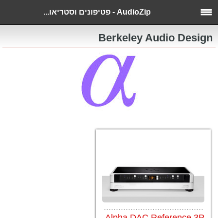
AudioZip - פטיפונים וסטריאו...
Berkeley Audio Design
.........................................
Alpha DAC Reference 3P