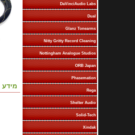
DaVinciAudio Labs
Dual
Glanz Tonearms
Nitty Gritty Record Cleaning
Nottingham Analogue Studios
ORB Japan
Phasemation
מידע נ
Rega
Shelter Audio
Solid-Tech
Xindak