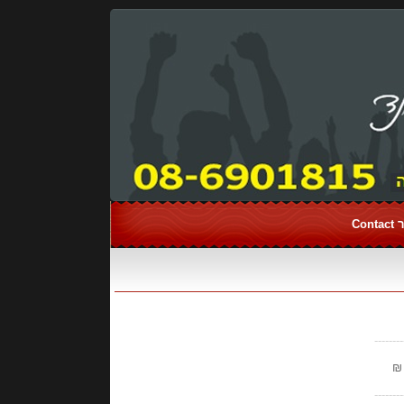
Con
--------
--------