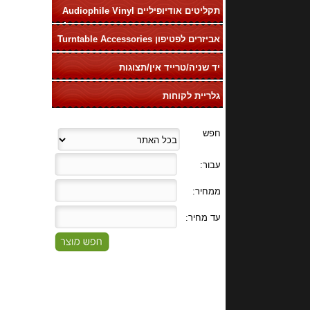
תקליטים אודיופיליים Audiophile Vinyl
LP
אביזרים לפטיפון Turntable Accessories
יד שניה/טרייד אין/תצוגות
גלריית לקוחות