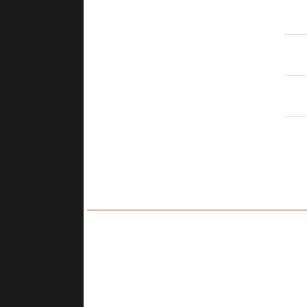
--------
--------
--------