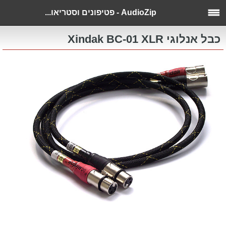
AudioZip - פטיפונים וסטריאו...
כבל אנלוגי Xindak BC-01 XLR