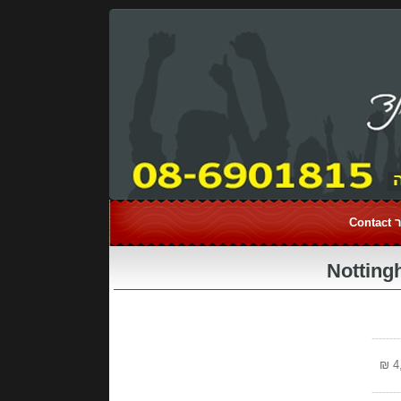
Con
--------
--------