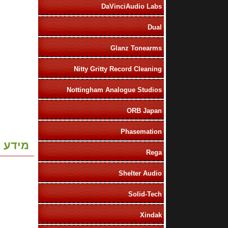
DaVinciAudio Labs
Dual
Glanz Tonearms
Nitty Gritty Record Cleaning
Nottingham Analogue Studios
ORB Japan
Phasemation
מידע נ
Rega
Shelter Audio
Solid-Tech
Xindak