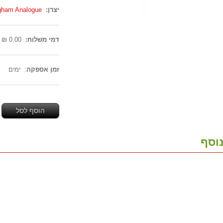
יצרן:
gham Analogue
------------------------------
דמי משלוח:
0.00 ₪
------------------------------
זמן אספקה
: ימים
------------------------------
הוסף לסל
וסף