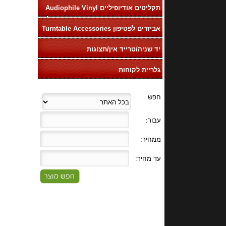
תקליטים אודיופיליים Audiophile Vinyl
LP
אביזרים לפטיפון Turntable Accessories
יד שניה/טרייד אין/תצוגות
גלריית לקוחות