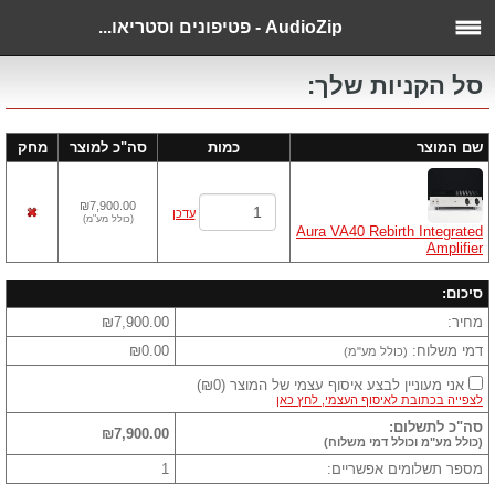
AudioZip - פטיפונים וסטריאו...
סל הקניות שלך:
שם המוצר
כמות
סה"כ למוצר
מחק
₪7,900.00
עדכן
(
כולל מע"מ
)
Aura VA40 Rebirth Integrated
Amplifier
סיכום:
מחיר:
₪7,900.00
דמי משלוח:
₪0.00
(כולל מע"מ)
אני מעוניין לבצע איסוף עצמי של המוצר
(
₪0
)
לצפייה בכתובת לאיסוף העצמי, לחץ כאן
סה"כ לתשלום:
₪7,900.00
(כולל מע"מ וכולל דמי משלוח)
מספר תשלומים אפשריים:
1