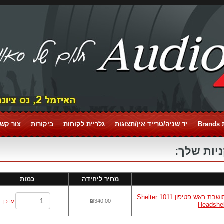
Br
יד שניה/טרייד אין/תצוגות
גלריית לקוחות
ביקורות
צור קשר tact
יות שלך:
מחיר ליחידה
כמות
תושבת ראש פטיפון Shelter 1011
₪340.00
עדכן
Headshel