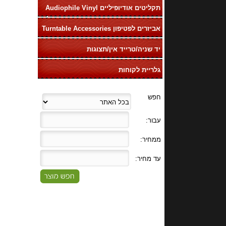
תקליטים אודיופיליים Audiophile Vinyl
LP
אביזרים לפטיפון Turntable Accessories
יד שניה/טרייד אין/תצוגות
גלריית לקוחות