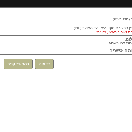
(כולל מע"מ)
יין לבצע איסוף עצמי של המוצר
(
₪0
)
ת לאיסוף העצמי, לחץ כאן
ום:
כולל דמי משלוח)
ים אפשריים:
לקופה
להמשך קניה