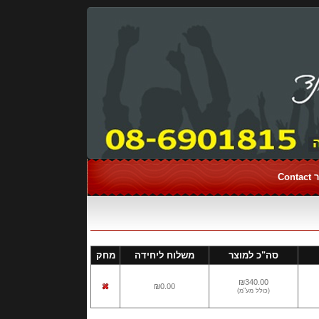
Con
סה"כ למוצר
משלוח ליחידה
מחק
₪340.00
₪0.00
(
כולל מע"מ
)