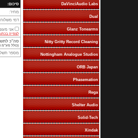
DaVinciAudio Labs
סיכום:
מחיר:
Dual
דמי משלוח:
Glanz Tonearms
אני מעונ
לצפייה בכתוב
סה"כ לתשל
Nitty Gritty Record Cleaning
(כולל מע"מ ו
מספר תשלומ
Nottingham Analogue Studios
ORB Japan
Phasemation
Rega
Shelter Audio
Solid-Tech
Xindak