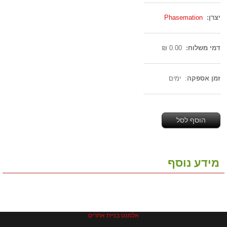
--------------------------------------
יצרן:
Phasemation
--------------------------------------
דמי משלוח:
0.00 ₪
--------------------------------------
זמן אספקה
: ימים
--------------------------------------
הוסף לסל
מידע נוסף
אלמנט בניית אתרים