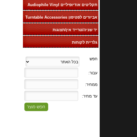
תקליטים אודיופיליים Audiophile Vinyl
LP
אביזרים לפטיפון Turntable Accessories
יד שניה/טרייד אין/תצוגות
גלריית לקוחות