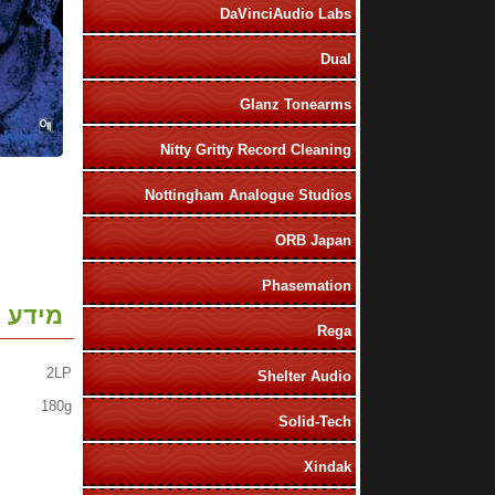
DaVinciAudio Labs
Dual
Glanz Tonearms
Nitty Gritty Record Cleaning
Nottingham Analogue Studios
ORB Japan
Phasemation
מידע נ
Rega
2LP
Shelter Audio
180g
Solid-Tech
Xindak