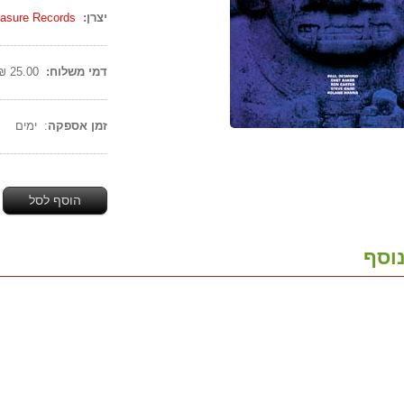
יצרן:
easure Records
------------------------------
דמי משלוח:
25.00 ₪
------------------------------
זמן אספקה
: ימים
------------------------------
הוסף לסל
וסף