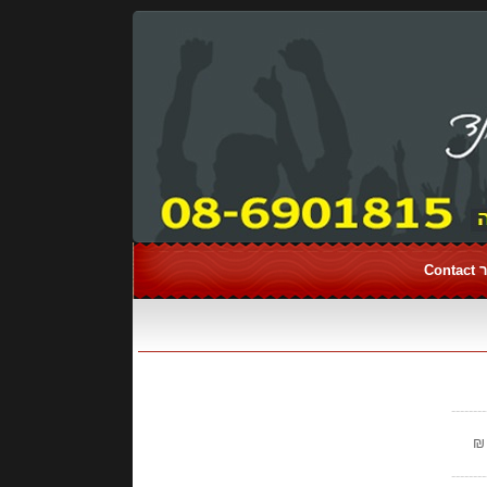
Con
--------
--------