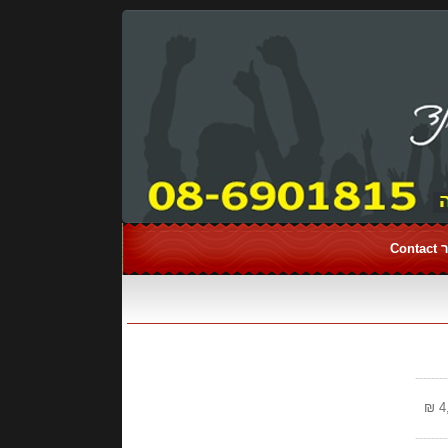
Con
--------
--------