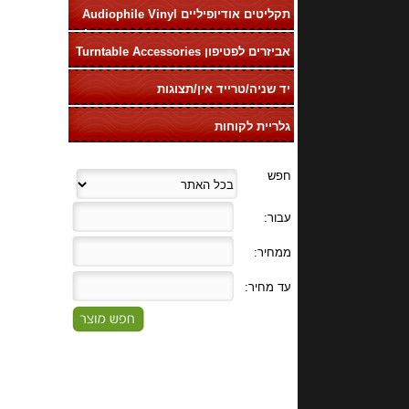
תקליטים אודיופיליים Audiophile Vinyl
LP
אביזרים לפטיפון Turntable Accessories
יד שניה/טרייד אין/תצוגות
גלריית לקוחות