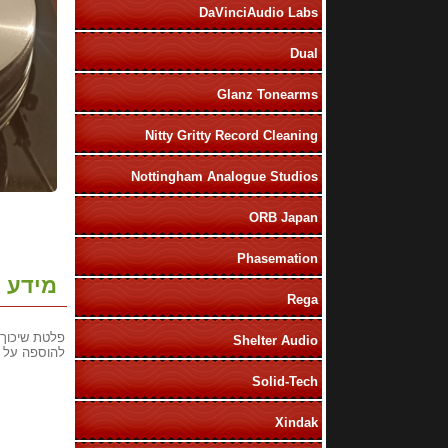
DaVinciAudio Labs
Dual
Glanz Tonearms
Nitty Gritty Record Cleaning
Nottingham Analogue Studios
ORB Japan
Phasemation
מידע נ
Rega
פלטת שיכוך עליונה
Shelter Audio
להוספה על ג
Solid-Tech
Xindak