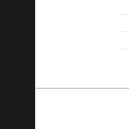
--------
--------
--------